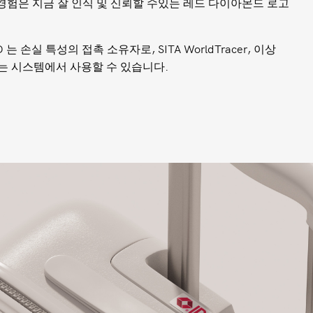
경험은
지금
잘
인식
및
신뢰할
수있는
레드
다이아몬드
로고
ID
는
손실
특성의
접촉
소유자로
, SITA WorldTracer,
이상
는
시스템에서
사용할
수
있습니다
.