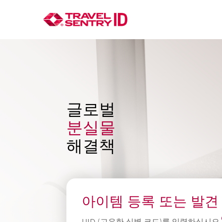
주
요
콘
텐
츠
글로벌
로
건
분실물
너
해결책
뛰
기
아이템 등록 또는 발견
UID (고유한 식별 코드)를 입력하십시오