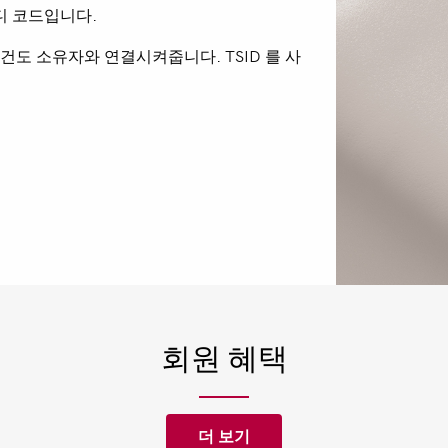
디
코드입니다
.
건도
소유자와
연결시켜줍니다
. TSID
를
사
회원 혜택
더 보기