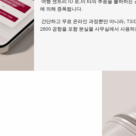
여행
센트리
ID
로
,
이
타의
추종을
불허하는
에
의해
증폭됩니다
.
간단하고
무료
온라인
과정뿐만
아니라
, TS
2800
공항을
포함
분실물
사무실에서
사용하