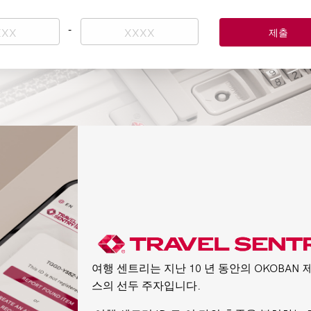
여행
센트리는
지난
10
년
동안의
OKOBAN
스의
선두
주자입니다
.