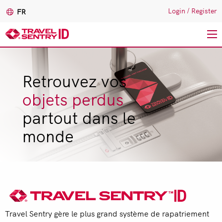
Login
/
Register
FR
Aller
au
Retrouvez vos
contenu
principal
objets perdus
partout dans le
monde
Travel Sentry
gère le plus grand système de rapatriement