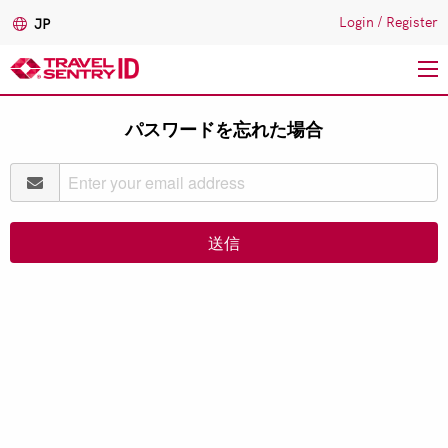
Login
/
Register
JP
メ
パスワードを忘れた場合
イ
ン
コ
ン
テ
送信
ン
ツ
に
移
動