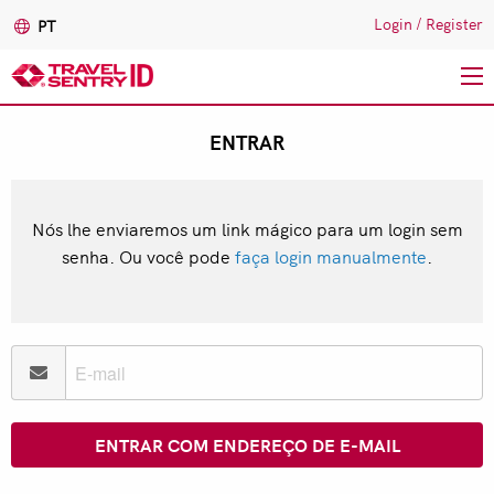
Login
/
Register
PT
Passar
ENTRAR
para
o
conteúdo
principal
Nós lhe enviaremos um link mágico para um login sem
senha. Ou você pode
faça login manualmente
.
ENTRAR COM ENDEREÇO DE E-MAIL